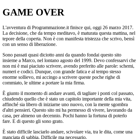
GAME OVER
L'avventura di Programmazione.it finisce qui, oggi 26 marzo 2017.
La decisione, che da tempo meditavo, è maturata questa mattina, nel
tepore della coperta. Non è con manifesta tristezza che scrivo, bensì
con un senso di liberazione.
Sono passati quasi diciotto anni da quando fondai questo sito
insieme a Marco, nel lontano agosto del 1999. Devo confessarvi che
non mi è mai piaciuto scrivere, avendo preferito alle parole: schemi,
numeri e codici. Dunque, con grande fatica e al tempo stesso
enorme sollievo, mi accingo a scrivere queste poche righe di
commiato, le ultime a portare la mia firma.
È giunto il momento di andare avanti, di tagliare i ponti col passato,
chiudendo quello che è stato un capitolo importante della mia vita,
affinché sia libero di iniziarne uno nuovo, con la mente sgombra
d'altri pensieri. Questo sito mi ha permesso di vivere, lavorando da
casa, per almeno un decennio. Pochi hanno la fortuna di poterlo
fare. E di questo gli sono grato.
È stato difficile lasciarlo andare, scivolare via, tra le dita, come una
manciata di sabbia. Difficile ma necessario.